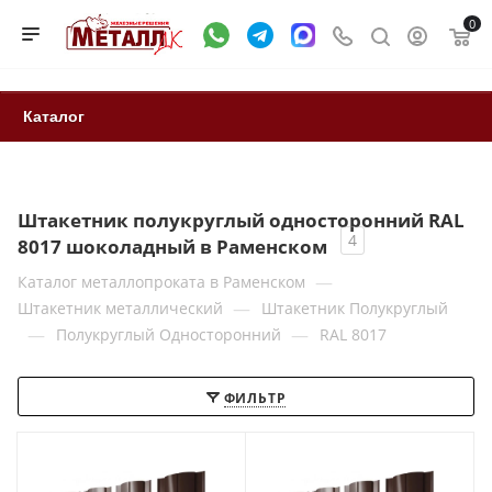
0
Каталог
Штакетник полукруглый односторонний RAL
4
8017 шоколадный в Раменском
—
Каталог металлопроката в Раменском
—
Штакетник металлический
Штакетник Полукруглый
—
—
Полукруглый Односторонний
RAL 8017
ФИЛЬТР