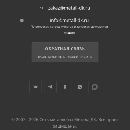
zakaz@metall-dk.ru
Для каркасов, подвергающихся повышенным
атмосферным и механическим нагрузкам,
info@metall-dk.ru
применяют стальную вязальную оцинкованную
По вопросам сотрудничества и запросам документов
проволоку. Коррозиестойкое покрытие продлевает
пишите
срок службы металла и избавляет от риска
проявления ржавчины на поверхности бетона.
ОБРАТНАЯ СВЯЗЬ
ВАШЕ МНЕНИЕ О НАШЕЙ РАБОТЕ
© 2007 - 2026 Сеть металлобаз Металл ДК. Все права
защищены.