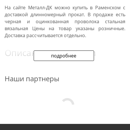
На сайте Металл-ДК можно купить в Раменском с
доставкой длинномерный прокат. В продаже есть
черная и оцинкованная проволока стальная
вязальная Цены на товар указаны розничные.
Доставка рассчитывается отдельно.
Описание продукции
подробнее
При изготовлении ассортимента используются
низкоуглеродистые стали общего назначения. По
Наши партнеры
точности геометрии, качеству цинкового покрытия,
прочности при нагрузках на перегиб и разрыв
прокат соответствует ГОСТ 3282 74.
Область вязальной
проволоки