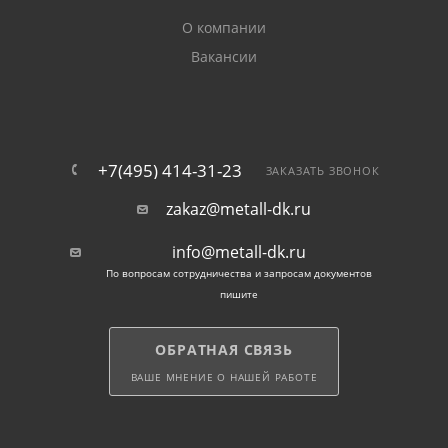
ТУ 14-105-
общего назначения
СТ3СП
10705, 107
О компании
Вакансии
Водогазопроводная
СТ2 и 3, 10 ,
ГОСТ 3262-
+7(495) 414-31-23
ЗАКАЗАТЬ ЗВОНОК
прямошовная
20, 1ПС, 08ПС
105-737-04
zakaz@metall-dk.ru
info@metall-dk.ru
По вопросам сотрудничества и запросам документов
пишите
Водогазопроводные
СТ2/4СП,
ГОСТ 8734-
ОБРАТНАЯ СВЯЗЬ
бесшовные
СТ20, СТ5С
78, 8731-7
ВАШЕ МНЕНИЕ О НАШЕЙ РАБОТЕ