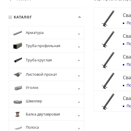
Сва
КАТАЛОГ
По
Арматура
Сва
По
Труба профильная
Сва
Труба круглая
По
Листовой прокат
Сва
По
Уголок
Сва
Швеллер
По
Балка двутавровая
Полоса