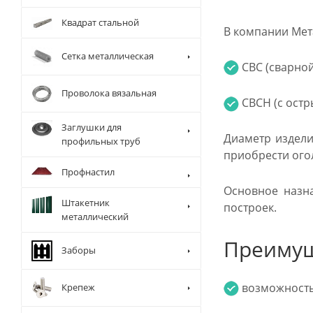
Квадрат стальной
В компании Мет
Сетка металлическая
СВС (сварной
Проволока вязальная
СВСН (с остр
Заглушки для
Диаметр издели
профильных труб
приобрести ого
Профнастил
Основное назн
Штакетник
построек.
металлический
Преимущ
Заборы
возможность 
Крепеж