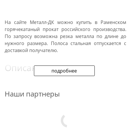
На сайте Металл-ДК можно купить в Раменском
горячекатаный прокат российского производства.
По запросу возможна резка металла по длине до
нужного размера. Полоса стальная отпускается с
доставкой получателю.
Описание проката
подробнее
При производстве продукции применяются
углеродистые стали СТ3/10/20/35. Изготавливается
Наши партнеры
сталь полосовая с учетом требований к геометрии и
сортаменту ГОСТ 103 2006. На все позиции каталога
есть сертификаты качества. При монтаже металла
возможно применение сварки.