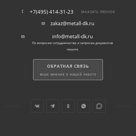
монтаже элементов внешней молниезащиты, для
заземления объектов. Устойчивый к коррозии
+7(495) 414-31-23
ЗАКАЗАТЬ ЗВОНОК
материал применяется в качестве контуров, идущих
zakaz@metall-dk.ru
по периметру сооружений, а также элементов,
объединяющих вертикальные заземлители.
info@metall-dk.ru
По вопросам сотрудничества и запросам документов
Также полоса металлическая с цинковым
пишите
покрытием используется в конструкциях,
эксплуатируемых в агрессивных условиях, при
ОБРАТНАЯ СВЯЗЬ
повышенной влажности.
ВАШЕ МНЕНИЕ О НАШЕЙ РАБОТЕ