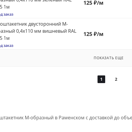
125
₽
/м
5 1м
д заказ
оштакетник двусторонний М-
азный 0,4x110 мм вишневый RAL
125
₽
/м
5 1м
д заказ
ПОКАЗАТЬ ЕЩЕ
1
2
штакетник М-образный в Раменском с доставкой до объ