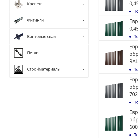
0,4
Крепеж
По
Фитинги
Евр
0,4
Винтовые сваи
По
Евр
Петли
обр
RAL
Стройматериалы
По
Евр
обр
702
По
Евр
обр
600
По