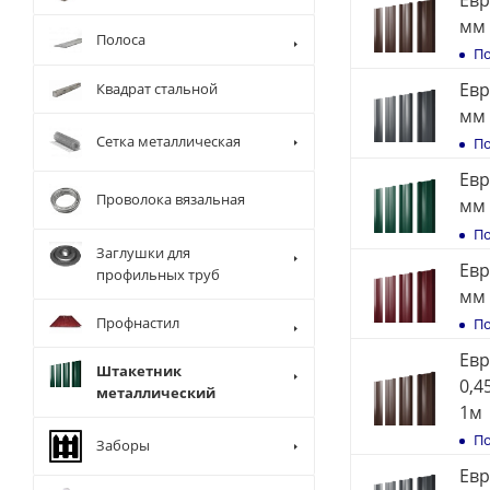
мм 
Полоса
По
Евр
Квадрат стальной
мм 
Сетка металлическая
По
Евр
Проволока вязальная
мм 
По
Заглушки для
Евр
профильных труб
мм 
Профнастил
По
Евр
Штакетник
0,4
металлический
1м
По
Заборы
Евр