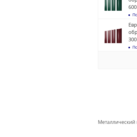
600
По
Евр
обр
300
По
Металлический 