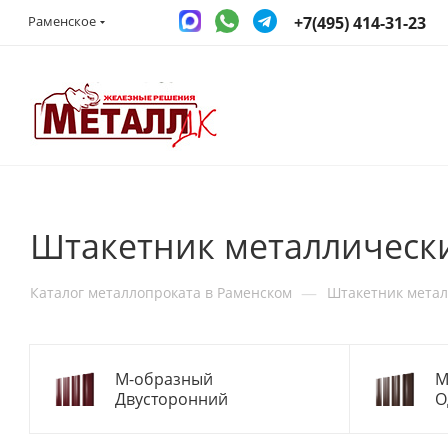
+7(495) 414-31-23
Раменское
Штакетник металлическ
—
Каталог металлопроката в Раменском
Штакетник мета
М-образный
М
Двусторонний
О