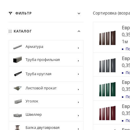
Сортировка (возр
ФИЛЬТР
Евр
КАТАЛОГ
0,3
1м
Арматура
По
Евр
Труба профильная
0,3
По
Труба круглая
Евр
Листовой прокат
0,3
По
Уголок
Евр
0,3
Швеллер
По
Балка двутавровая
Евр