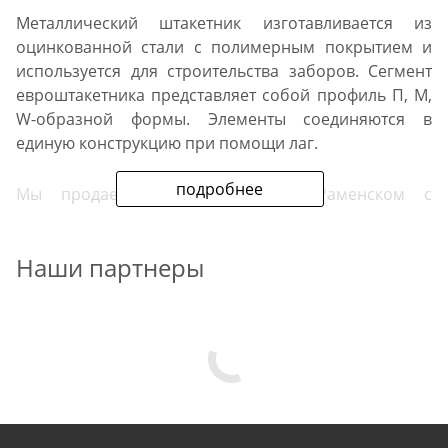
Металлический штакетник изготавливается из
оцинкованной стали с полимерным покрытием и
используется для строительства заборов. Сегмент
евроштакетника представляет собой профиль П, М,
W-образной формы. Элементы соединяются в
единую конструкцию при помощи лаг.
подробнее
Мы продаем евроштакетник в Раменском с
доставкой до объекта и предлагаем услугу
установки забора под ключ. Заборы из
Наши партнеры
металлического штакетника отличаются четкостью
линий, смотрятся стильно и презентабельно. В
отличии от конкурентов у нас в наличии есть все
необходимые материалы, поэтому мы можем
держать низкие цены в в Раменском.
Преимущества