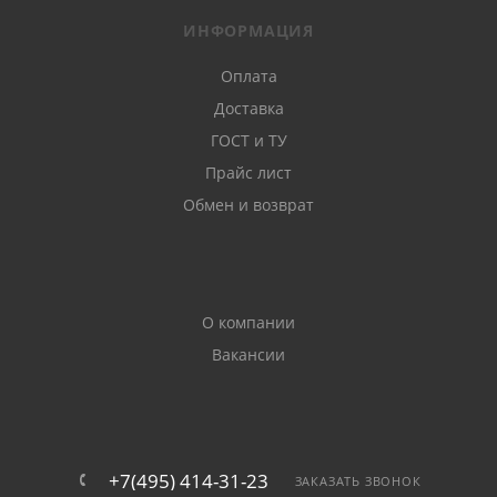
металлического
ИНФОРМАЦИЯ
штакетника
Оплата
Мы предлагаем Вам купить евроштакетник в в
Доставка
Раменском отличного качества! Металлический
ГОСТ и ТУ
штакетник имеет следующие преимущества:
Прайс лист
Обмен и возврат
устойчив к образованию коррозии;
прочный и долговечный
О компании
надолго сохраняет свои эстетические свойства;
Вакансии
удобен и прост в монтаже;
невысокая стоимость.
+7(495) 414-31-23
ЗАКАЗАТЬ ЗВОНОК