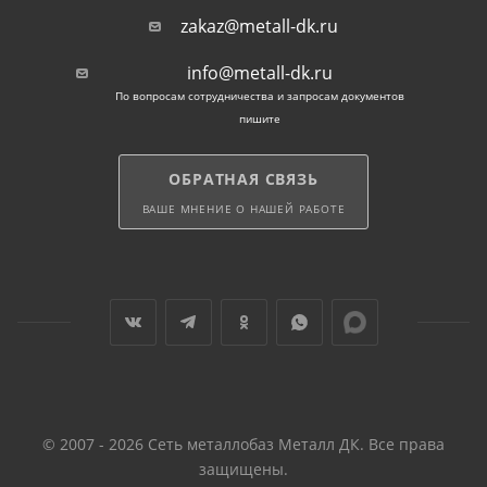
Продукция производится только из
zakaz@metall-dk.ru
высококачественного сырья. Евроштакетник для
забора гармонично впишется в окружающий
info@metall-dk.ru
ландшафт и украсит любое пространство.
По вопросам сотрудничества и запросам документов
пишите
ОБРАТНАЯ СВЯЗЬ
ВАШЕ МНЕНИЕ О НАШЕЙ РАБОТЕ
© 2007 - 2026 Сеть металлобаз Металл ДК. Все права
защищены.