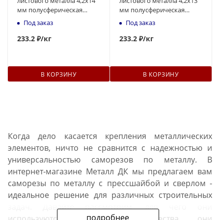
листового металла 4,2x14
листового металла 4,2x13
мм полусферическая
мм полусферическая
головка, наконечник -
головка, наконечник -
Под заказ
Под заказ
сверло
сверло
233
.2 ₽
/кг
233
.2 ₽
/кг
В КОРЗИНУ
В КОРЗИНУ
Когда дело касается крепления металлических
элементов, ничто не сравнится с надежностью и
универсальностью саморезов по металлу. В
интернет-магазине Металл ДК мы предлагаем вам
саморезы по металлу с прессшайбой и сверлом -
идеальное решение для различных строительных
задач. Давайте рассмотрим, для чего они
подробнее
используются, какие преимущества они