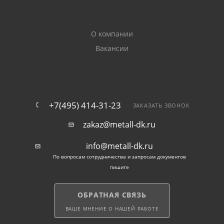
каркасы различного назначения;
О компании
армирующие обоймы для усиления кирпичной
Вакансии
кладки.
Полоса стальная оцинкованная используется при
монтаже элементов внешней молниезащиты, для
заземления объектов. Устойчивый к коррозии
+7(495) 414-31-23
ЗАКАЗАТЬ ЗВОНОК
материал применяется в качестве контуров, идущих
zakaz@metall-dk.ru
по периметру сооружений, а также элементов,
объединяющих вертикальные заземлители.
info@metall-dk.ru
По вопросам сотрудничества и запросам документов
Также полоса металлическая с цинковым
пишите
покрытием используется в конструкциях,
эксплуатируемых в агрессивных условиях, при
ОБРАТНАЯ СВЯЗЬ
повышенной влажности.
ВАШЕ МНЕНИЕ О НАШЕЙ РАБОТЕ