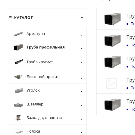
Тру
КАТАЛОГ
По
Арматура
Тру
По
Труба профильная
Тру
Труба круглая
По
Листовой прокат
Тру
По
Уголок
Тру
Швеллер
По
Балка двутавровая
Полоса