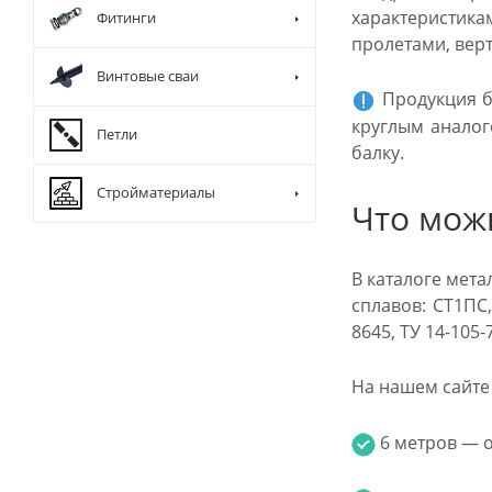
характеристик
Фитинги
пролетами, вер
Винтовые сваи
Продукция б
круглым аналог
Петли
балку.
Стройматериалы
Что мож
В каталоге мет
сплавов: СТ1ПС,
8645, ТУ 14-105
На нашем сайте 
6 метров — от