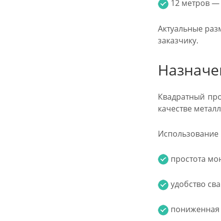
12 метров — о
Актуальные раз
заказчику.
Назначе
Квадратный про
качестве метал
Использование п
простота мон
удобство сва
пониженная м