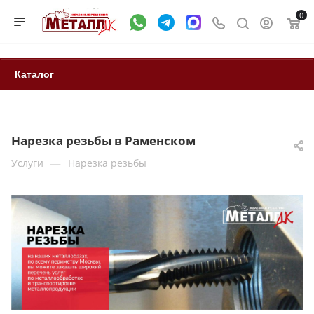
0
Каталог
Нарезка резьбы в Раменском
—
Услуги
Нарезка резьбы