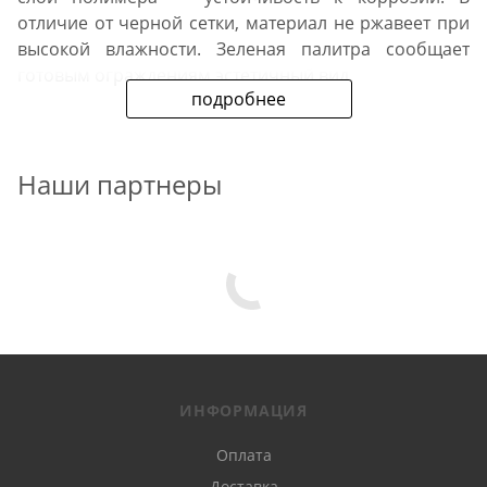
отличие от черной сетки, материал не ржавеет при
высокой влажности. Зеленая палитра сообщает
готовым ограждениям эстетичный вид.
подробнее
Особенности материала
Наши партнеры
Сетка сварная с ПВХ покрытием — практичный и
недорогой материал для ограждения садовых
участков, строительства временных заборов ,
вольеров для птицы и животных. Ее преимущества:
простота и высокая скорость монтажа;
малый вес;
ИНФОРМАЦИЯ
способность пропускать свет, солнечные лучи,
Оплата
воздух;
Доставка