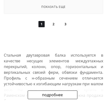
ПОКАЗАТЬ ЕЩЕ
1
2
3
Стальная двутавровая балка используется в
качестве несущих элементов междуэтажных
перекрытий, колонн, опор, горизонтальных и
вертикальных связей ферм, обвязки фундамента.
Профиль с н-образным сечением отличается
устойчивостью к изгибающим нагрузкам при малом
весе. На сайте Металл-ДК можно купить в
подробнее
Раменском прокат с доставкой. Возможна продажа
балки оптом и в розницу, резка в размер по
запросу.