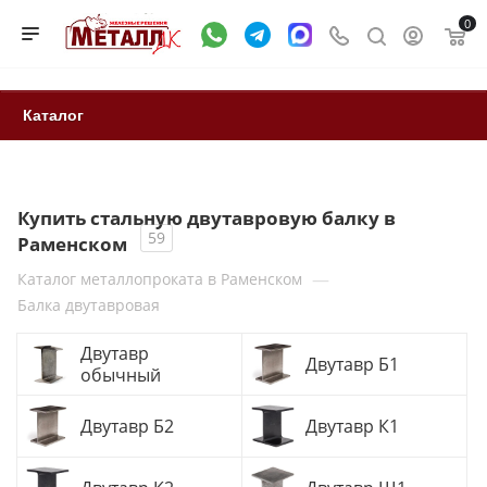
0
Каталог
Купить стальную двутавровую балку в
59
Раменском
—
Каталог металлопроката в Раменском
Балка двутавровая
Двутавр
Двутавр Б1
обычный
Двутавр Б2
Двутавр К1