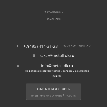
ГОСТ 8239-89 — прокат с косыми внутренними
гранями.
О компании
Вакансии
По назначению двутавр маркируется буквами:
«Б» — балочный,
+7(495) 414-31-23
«К» — колонный,
ЗАКАЗАТЬ ЗВОНОК
zakaz@metall-dk.ru
«Ш» — балочный с широкими полками для
горизонтальных элементов, работающих на
info@metall-dk.ru
растяжение.
По вопросам сотрудничества и запросам документов
пишите
Преимущества проката, который можно купить в
Раменском, — хорошая свариваемость, лучшая
ОБРАТНАЯ СВЯЗЬ
стойкость к нагрузкам в сравнении с аналогами.
ВАШЕ МНЕНИЕ О НАШЕЙ РАБОТЕ
Балка металлическая двутавровая в 30 раз жестче
профилированной трубы и надежнее швеллера.