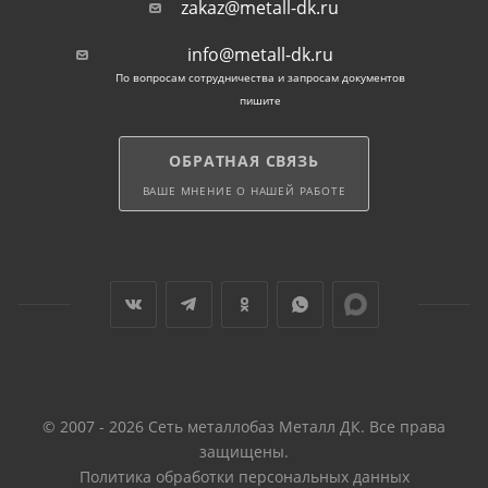
zakaz@metall-dk.ru
углеродистых сталей общего назначения: СТ1/2ПС,
СТ3СП, 3СП. При изготовлении изделий
info@metall-dk.ru
применяются ГОСТ: 13663, 8645, СТО 00186217-477.
По вопросам сотрудничества и запросам документов
пишите
Особенности
прямоугольной трубы
ОБРАТНАЯ СВЯЗЬ
ВАШЕ МНЕНИЕ О НАШЕЙ РАБОТЕ
Сопротивляемость нагрузкам на изгиб
прямоугольного профиля практически не
отличается от возможностей сплошного прутка
равного сечения. Но при этом вес трубы,
количество металла и стоимости на порядок ниже и
выгоднее для покупателя.
Внимание! Квадратный прокат устойчив к
© 2007 - 2026 Сеть металлобаз Металл ДК. Все права
нагрузкам на изгибание со всех 4 сторон, а
защищены.
прямоугольный — прочнее с наиболее широких
Политика обработки персональных данных