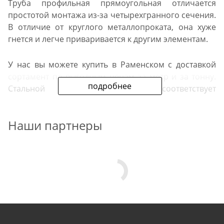
Труба профильная прямоугольная отличается
простотой монтажа из-за четырехгранного сечения.
В отличие от круглого металлопроката, она хуже
гнется и легче приваривается к другим элементам.
У нас вы можете купить в Раменском с доставкой
сортамент по выгодным ценам за метр и за тонну.
подробнее
Стальной прокат в продаже соответствует
действующим ГОСТам.
Наши партнеры
Преимущества нашего
предложения
Мы предлагаем черную профильную трубу
прямоугольного сечения. Размеры проката в
продаже — от 20х10 мм до 200х100 мм. Толщина
стенок изделий в каталоге — от 1,2 до 5 мм. Металл
поставляется по REGION_NAME_DECLINE_DP#