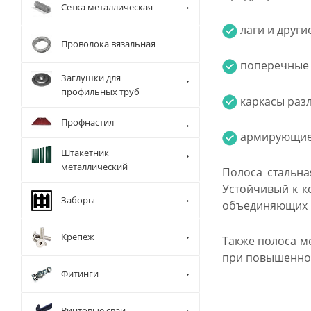
Сетка металлическая
лаги и други
Проволока вязальная
поперечные 
Заглушки для
профильных труб
каркасы раз
Профнастил
армирующие 
Штакетник
металлический
Полоса стальна
Устойчивый к к
Заборы
объединяющих 
Крепеж
Также полоса м
при повышенно
Фитинги
Винтовые сваи