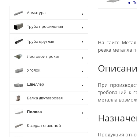
По
Арматура
Труба профильная
Труба круглая
На сайте Метал
резка металла п
Листовой прокат
Описани
Уголок
Швеллер
При производст
требований к г
Балка двутавровая
металла возмож
Полоса
Назначе
Квадрат стальной
Продукция отно