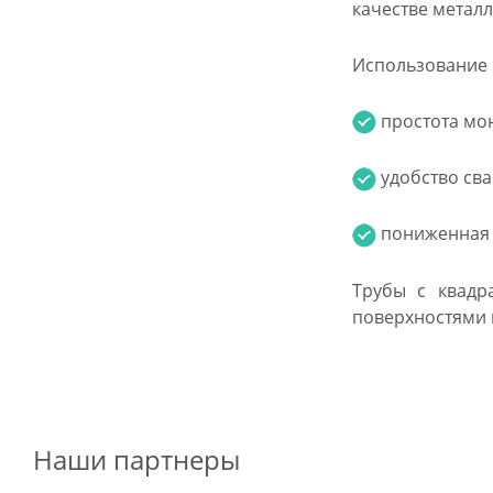
качестве метал
Использование п
простота мон
удобство сва
пониженная м
Трубы с квадр
поверхностями 
Наши партнеры