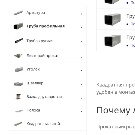
По
Арматура
Тру
По
Труба профильная
Тру
Труба круглая
По
Листовой прокат
Уголок
Швеллер
Квадратная про
удобен в монта
Балка двутавровая
Почему 
Полоса
Квадрат стальной
Прокат выигрыва