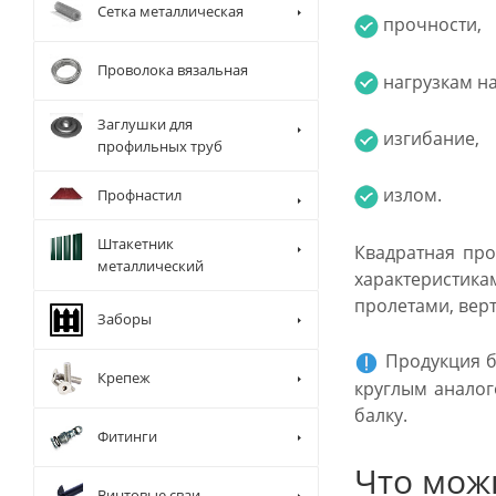
Сетка металлическая
прочности,
Проволока вязальная
нагрузкам на
Заглушки для
изгибание,
профильных труб
излом.
Профнастил
Штакетник
Квадратная про
металлический
характеристик
пролетами, вер
Заборы
Продукция б
Крепеж
круглым аналог
балку.
Фитинги
Что мож
Винтовые сваи