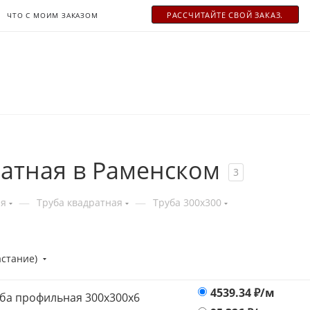
РАСCЧИТАЙТЕ СВОЙ ЗАКАЗ.
ЧТО С МОИМ ЗАКАЗОМ
атная в Раменском
3
—
—
ая
Труба квадратная
Труба 300x300
астание)
4539.34
₽/м
ба профильная 300х300x6