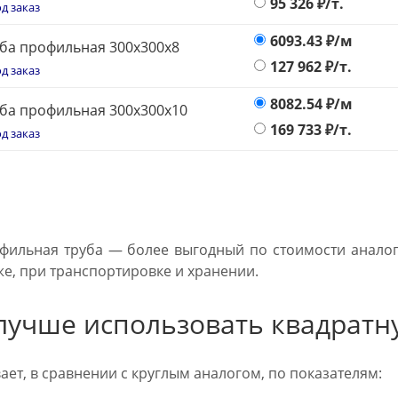
95 326
₽/т.
д заказ
6093.43
₽/м
ба профильная 300х300x8
127 962
₽/т.
д заказ
8082.54
₽/м
ба профильная 300х300x10
169 733
₽/т.
д заказ
фильная труба — более выгодный по стоимости аналог 
же, при транспортировке и хранении.
лучше использовать квадратн
ет, в сравнении с круглым аналогом, по показателям: