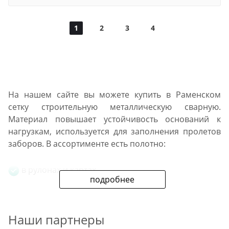
1
2
3
4
На нашем сайте вы можете купить в Раменском
сетку строительную металлическую сварную.
Материал повышает устойчивость оснований к
нагрузкам, используется для заполнения пролетов
заборов. В ассортименте есть полотно:
в рулонах и картах,
подробнее
из проволоки и арматуры,
Наши партнеры
с мелкими и крупными ячейками,