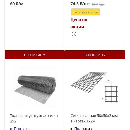
60
₽
/м
74.3
₽
/шт
81
₽
/шт
Экономия
6.6
₽
Цена по
акции
i
В КОРЗИНУ
В КОРЗИНУ
Тканая штукатурная сетка
Сетка сварная 50х50х3 мм
2х2
в картах 1х2м
Под заказ
Под заказ