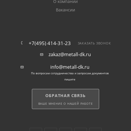
О компании
ограждений. Среди сварных изделий встречаются
Вакансии
сетки кладочные, дорожные, заборные.
плетеное (растягивающееся, цельное) —
эластичное полотно. Выпускается 2 видов: рабица и
штукатурная. Первая предназначена в первую
+7(495) 414-31-23
ЗАКАЗАТЬ ЗВОНОК
очередь для строительства легких и бюджетных
zakaz@metall-dk.ru
оград. Вторая используется для усиления
штукатурки при армировании слоев отделочного
info@metall-dk.ru
раствора.
По вопросам сотрудничества и запросам документов
пишите
Как выбрать
ОБРАТНАЯ СВЯЗЬ
При выборе сетки учитывают наличие
ВАШЕ МНЕНИЕ О НАШЕЙ РАБОТЕ
антикоррозионного покрытия, размер ячеек,
диаметр проволоки, размеры полосы. При
необходимости наши менеджеры помогут