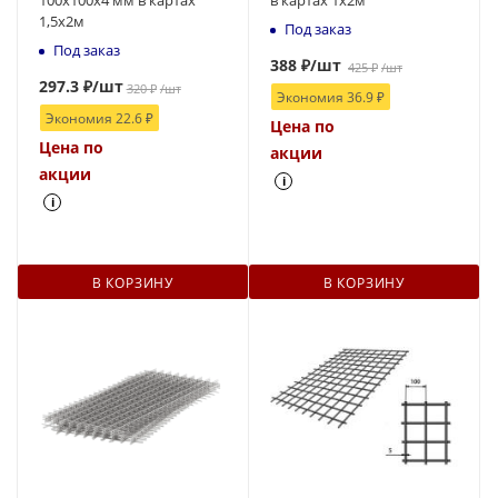
1,5х2м
Под заказ
Под заказ
388
₽
/шт
425
₽
/шт
297.3
₽
/шт
320
₽
/шт
Экономия
36.9
₽
Экономия
22.6
₽
Цена по
Цена по
акции
акции
i
i
В КОРЗИНУ
В КОРЗИНУ