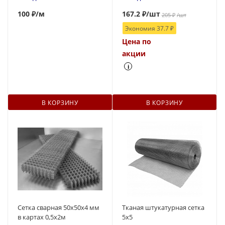
100
₽
/м
167.2
₽
/шт
205
₽
/шт
Экономия
37.7
₽
Цена по
акции
i
В КОРЗИНУ
В КОРЗИНУ
Сетка сварная 50х50х4 мм
Тканая штукатурная сетка
в картах 0,5х2м
5х5