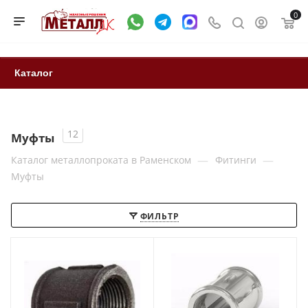
0
Каталог
12
Муфты
—
—
Каталог металлопроката в Раменском
Фитинги
Муфты
ФИЛЬТР