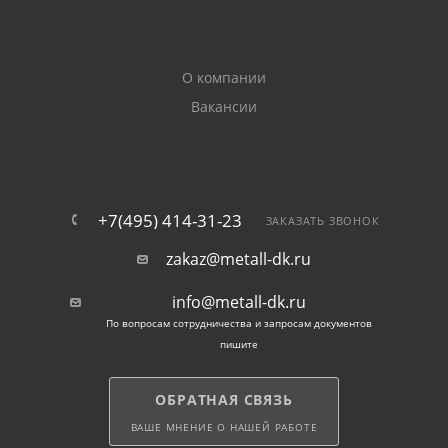
При необходимости наши эксперты расскажут
подробнее о муфтах и других деталях из каталога.
Получить ответы на свои вопросы можно по
О компании
телефону или через чат. Обращайтесь.
Вакансии
+7(495) 414-31-23
ЗАКАЗАТЬ ЗВОНОК
zakaz@metall-dk.ru
info@metall-dk.ru
По вопросам сотрудничества и запросам документов
пишите
ОБРАТНАЯ СВЯЗЬ
ВАШЕ МНЕНИЕ О НАШЕЙ РАБОТЕ