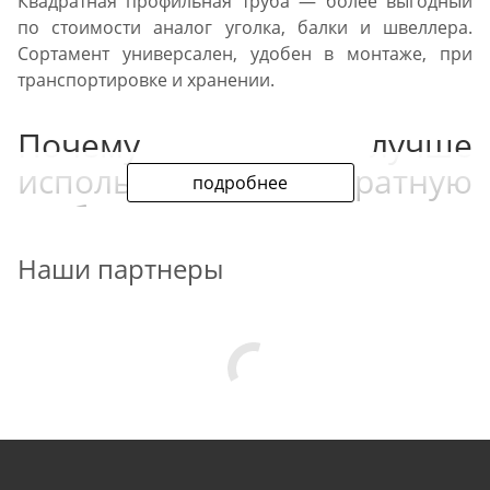
Квадратная профильная труба — более выгодный
по стоимости аналог уголка, балки и швеллера.
Сортамент универсален, удобен в монтаже, при
транспортировке и хранении.
Почему лучше
использовать квадратную
подробнее
трубу
Наши партнеры
Прокат выигрывает, в сравнении с круглым
аналогом, по показателям:
прочности,
нагрузкам на скручивание,
изгибание,