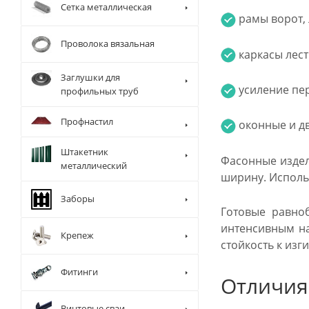
Сетка металлическая
рамы ворот, 
Проволока вязальная
каркасы лест
Заглушки для
усиление пер
профильных труб
Профнастил
оконные и д
Штакетник
Фасонные издел
металлический
ширину. Исполь
Заборы
Готовые равноб
интенсивным на
Крепеж
стойкость к изг
Фитинги
Отличия
Винтовые сваи