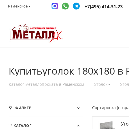
+7(495) 414-31-23
Раменское
Купитьуголок 180х180 в
—
—
Каталог металлопроката в Раменском
Уголок
Уго
Сортировка (возр
ФИЛЬТР
Уго
КАТАЛОГ