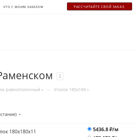
РАСCЧИТАЙТЕ СВОЙ ЗАКАЗ.
ЧТО С МОИМ ЗАКАЗОМ
 Раменском
2
—
лок равнополочный
Уголок 180х180
астание)
5436.8
₽/м
лок 180х180х11