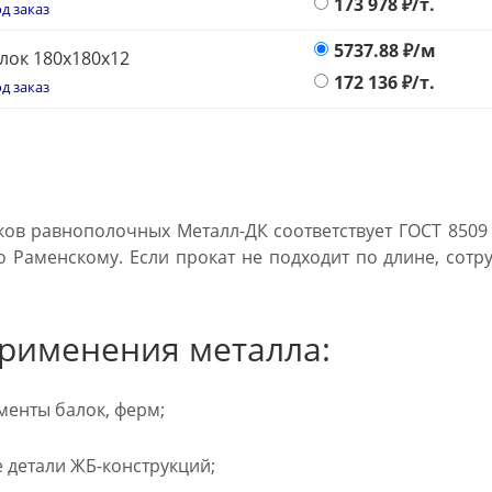
173 978
₽/т.
д заказ
5737.88
₽/м
лок 180х180х12
172 136
₽/т.
д заказ
ков равнополочных Металл-ДК соответствует ГОСТ 8509 
о Раменскому. Если прокат не подходит по длине, сотр
рименения металла:
енты балок, ферм;
детали ЖБ-конструкций;