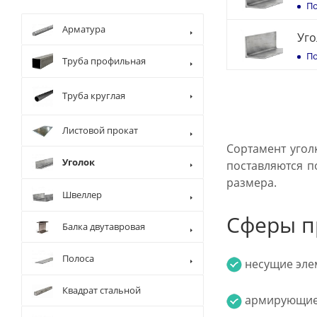
По
Арматура
Уго
По
Труба профильная
Труба круглая
Листовой прокат
Сортамент угол
Уголок
поставляются п
размера.
Швеллер
Сферы п
Балка двутавровая
Полоса
несущие элем
Квадрат стальной
армирующие 