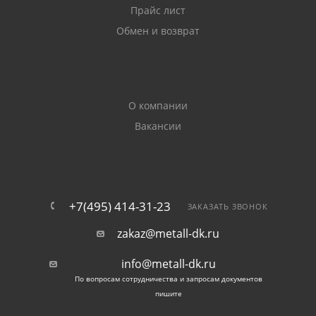
Прайс лист
жесткостью, используется при отделке стен, в
качестве кровельного материала, для изготовления
Обмен и возврат
заборов из оцинкованного профнастила с
повышенными нагрузками.
В каталоге представлен прокат самых
О компании
востребованных размеров. По желанию заказчика
Вакансии
возможно изготовление стенового и кровельного
оцинкованного профлиста с другими габаритами.
Поставка материала выполняется после внесения
оплаты. Доставляется оцинкованный профлист в
Раменском в течение 3-4 рабочих дней. Заказ
+7(495) 414-31-23
ЗАКАЗАТЬ ЗВОНОК
можно оформить на сайте и по телефону.
zakaz@metall-dk.ru
info@metall-dk.ru
По вопросам сотрудничества и запросам документов
пишите