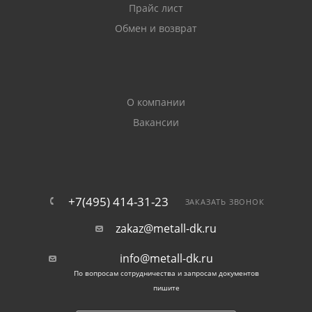
Прайс лист
сечение, полки и дно которого сопрягаются между
собой плавным радиусом.
Обмен и возврат
Жёсткость изделия, а также отсутствие
поверхностных дефектов – коробления,
скручивания, кривизны и разновысотности полок –
О компании
исключаются использованием натяжителя полотна.
Вакансии
Одновременно обеспечиваются указанные в ГОСТ
8278-83 значения минимальных радиусов гиба.
Номенклатура швеллера
+7(495) 414-31-23
ЗАКАЗАТЬ ЗВОНОК
Доступны параметры и размеры гнутых
zakaz@metall-dk.ru
равнополочных швеллеров в следующем
info@metall-dk.ru
диапазоне:
По вопросам сотрудничества и запросам документов
пишите
По точности - высокая, повышенная и обычная;