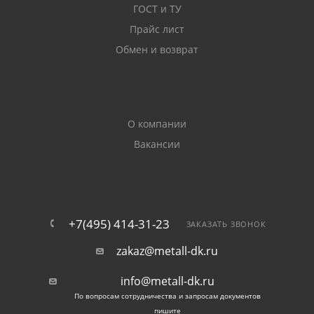
ГОСТ и ТУ
Имя держателя карты (латинскими
Прайс лист
буквами, точно также как указано на
карте)
Обмен и возврат
CVC2/CVV2 код
О компании
Вакансии
+7(495) 414-31-23
ЗАКАЗАТЬ ЗВОНОК
zakaz@metall-dk.ru
info@metall-dk.ru
По вопросам сотрудничества и запросам документов
пишите