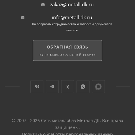
при устройстве метро,
zakaz@metall-dk.ru
при монтаже лестничных пролетов.
info@metall-dk.ru
По вопросам сотрудничества и запросам документов
пишите
При подборе металлопроката по толщине
учитывают нагрузку по массе и площадь покрытия.
Как правило, для ступеней размерами от 240х580 до
ОБРАТНАЯ СВЯЗЬ
400х1260 мм применяют сталь с S основания 3-5 мм.
ВАШЕ МНЕНИЕ О НАШЕЙ РАБОТЕ
Для напольных покрытий используют лист стальной
рифленый ромбический S от 3 мм.
© 2007 - 2026 Сеть металлобаз Металл ДК. Все права
защищены.
Политика обработки персональных данных