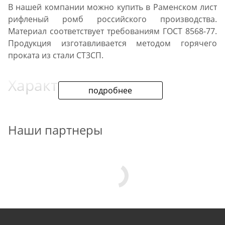
В нашей компании можно купить в Раменском лист
рифленый ромб российского производства.
Материал соответствует требованиям ГОСТ 8568-77.
Продукция изготавливается методом горячего
проката из стали СТ3СП.
Характеристики
подробнее
Уникальная свариваемость сплава облегчает
монтаж листов. Химический состав металла
Наши партнеры
соответствуют ГОСТ 380. Качество стройматериала
подтверждено сертификатом. Возможна резка
проката, доставка на объекты Раменского.
Описание
Продукция относится к листам общего назначения.