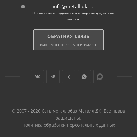
Основные требования к арматуре 12 мм и другим
info@metall-dk.ru
стержням определены ГОСТ: 5781-82 (сталь 1-3
По вопросам сотрудничества и запросам документов
класса), 52544-2006 (металл 3 класса, сварной),
пишите
34028-2016 (ТУ на все виды горячекатаного проката),
31938-2012 (стандарт для стеклопластикового прутка
ОБРАТНАЯ СВЯЗЬ
АКП).
ВАШЕ МНЕНИЕ О НАШЕЙ РАБОТЕ
© 2007 - 2026 Сеть металлобаз Металл ДК. Все права
защищены.
Политика обработки персональных данных