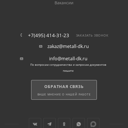
Вакансии
гибкие условия поставки — мелкий и крупный опт;
выгодная цена и быстрая доставка.
+7(495) 414-31-23
ЗАКАЗАТЬ ЗВОНОК
zakaz@metall-dk.ru
Применение арматурных
хомутов в Раменском
info@metall-dk.ru
По вопросам сотрудничества и запросам документов
пишите
армирование бетонных и железобетонных
конструкций;
ОБРАТНАЯ СВЯЗЬ
изготовление колонн и балок;
ВАШЕ МНЕНИЕ О НАШЕЙ РАБОТЕ
монтаж фундаментов и плит перекрытий;
производство ЖБИ на заводах.