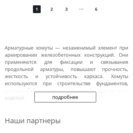
1
2
3
6
Арматурные хомуты — незаменимый элемент при
армировании железобетонных конструкций. Они
применяются для фиксации и связывания
продольной арматуры, повышают прочность,
жесткость и устойчивость каркаса. Хомуты
используются при строительстве фундаментов,
колонн, балок, плит перекрытий и других ЖБИ
подробнее
изделий.
Компания Металл ДК предлагает купить арматурные
Наши партнеры
хомуты оптом и в розницу с доставкой по всей
России. В нашем каталоге представлены изделия