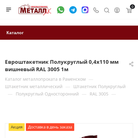
0
Каталог
Евроштакетник Полукруглый 0,4x110 мм
вишневый RAL 3005 1м
—
Каталог металлопроката в Раменском
—
Штакетник металлический
Штакетник Полукруглый
—
—
—
Полукруглый Односторонний
RAL 3005
Акция
Доставка в день заказа