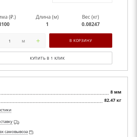
ма (₽.)
Длина (м)
Вес (кг)
8100
1
0.08247
м
В КОРЗИНУ
КУПИТЬ В 1 КЛИК
8 мм
82.47 кг
истики
оставку
ах самовывоза