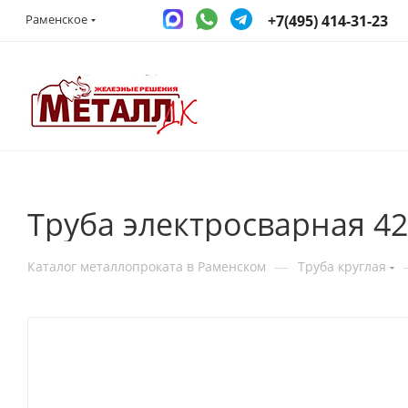
+7(495) 414-31-23
Раменское
Труба электросварная 4
—
Каталог металлопроката в Раменском
Труба круглая