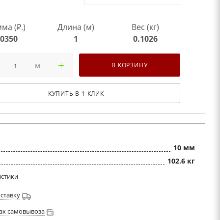
ма (₽.)
Длина (м)
Вес (кг)
0350
1
0.1026
м
В КОРЗИНУ
КУПИТЬ В 1 КЛИК
10 мм
102.6 кг
истики
оставку
ах самовывоза