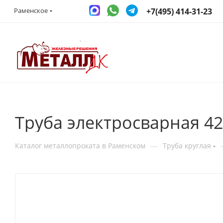
+7(495) 414-31-23
Раменское
Труба электросварная 4
—
Каталог металлопроката в Раменском
Труба круглая